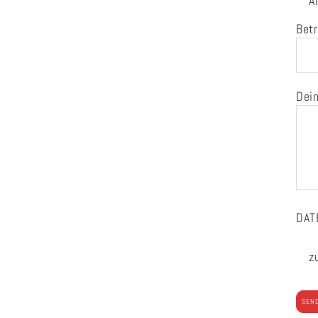
A
Betr
Dein
DAT
z