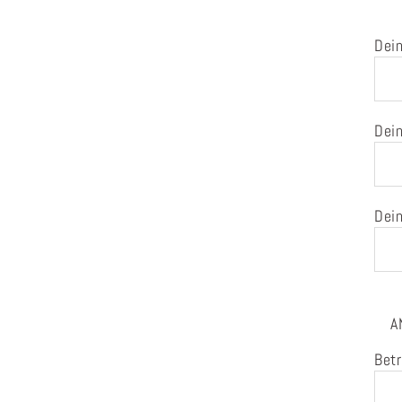
Dein
Dein
Dein
A
Betr