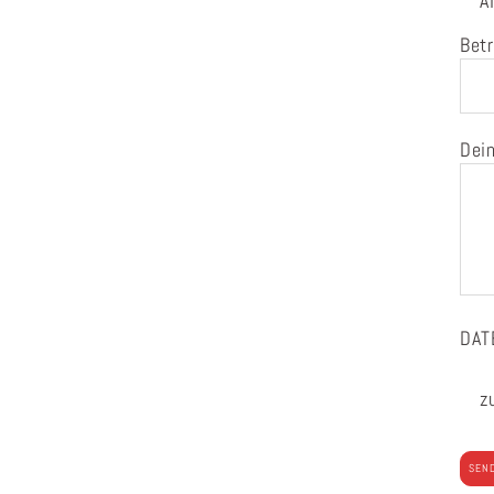
A
Betr
Dein
DAT
z