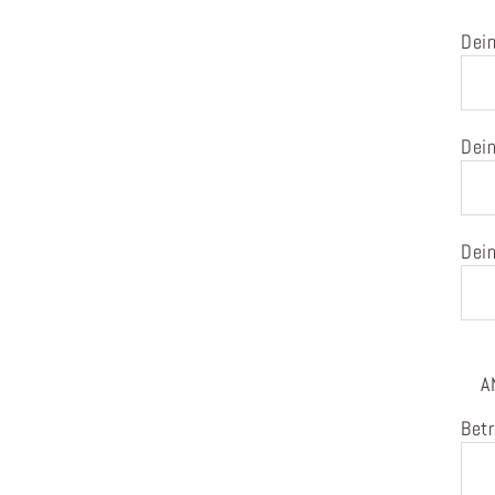
Dein
Dein
Dein
A
Betr