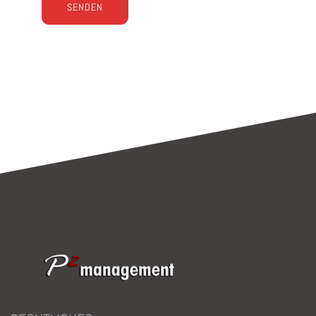
Bitte
lasse
dieses
Feld
leer.