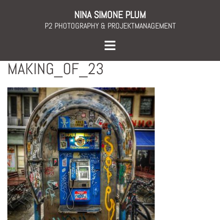
Skip
NINA SIMONE PLUM
to
P2 PHOTOGRAPHY & PROJEKTMANAGEMENT
content
Toggle
menu
MAKING_OF_23