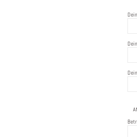
Dein
Dein
Dein
A
Betr