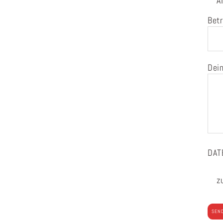
A
Betr
Dein
DAT
z