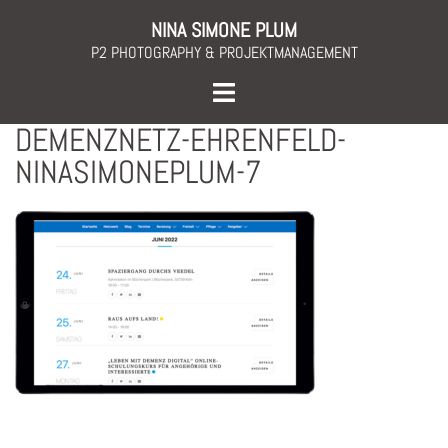
Skip
NINA SIMONE PLUM
to
P2 PHOTOGRAPHY & PROJEKTMANAGEMENT
content
Toggle
menu
DEMENZNETZ-EHRENFELD-
NINASIMONEPLUM-7