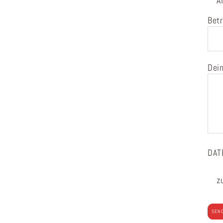
A
Betr
Dein
DAT
z