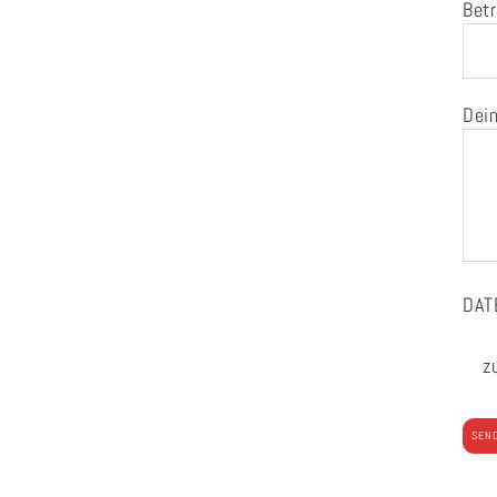
Betr
Dein
DAT
z