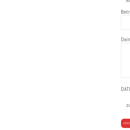
A
Betr
Dein
DAT
z