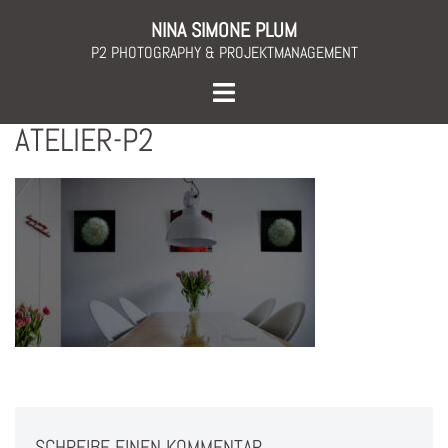
Skip
NINA SIMONE PLUM
to
P2 PHOTOGRAPHY & PROJEKTMANAGEMENT
content
Toggle
menu
ATELIER-P2
SCHREIBE EINEN KOMMENTAR