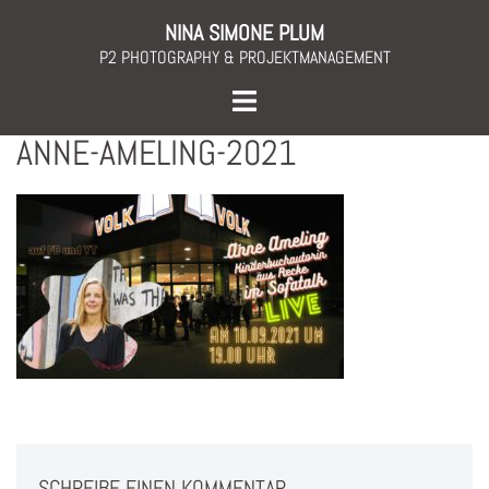
Skip
NINA SIMONE PLUM
to
P2 PHOTOGRAPHY & PROJEKTMANAGEMENT
content
Toggle
menu
ANNE-AMELING-2021
SCHREIBE EINEN KOMMENTAR