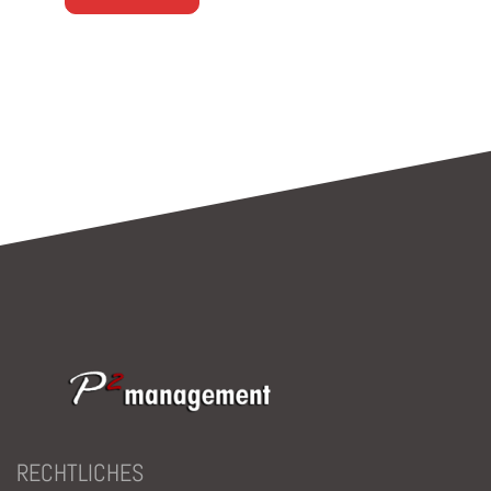
Bitte
lasse
dieses
Feld
leer.
RECHTLICHES