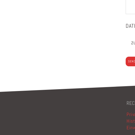
DAT
z
Bitt
REC
Priv
Hist
Einw