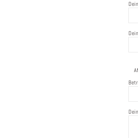
Dein
Dein
A
Betr
Dein