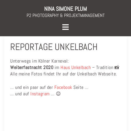
Skip
NINA SIMONE PLUM
to
P2 PHOTOGRAPHY & PROJEKTMANAGEMENT
content
Toggle
menu
REPORTAGE UNKELBACH
Unterwegs im Kölner Karneval:
Weiberfastnacht 2020
im
Haus Unkelbach
– Tradition
📸
Alle meine Fotos findet Ihr auf der Unkelbach Webseite.
… und ein paar auf der
Facebook
Seite …
… und auf
Instagram
… 😉