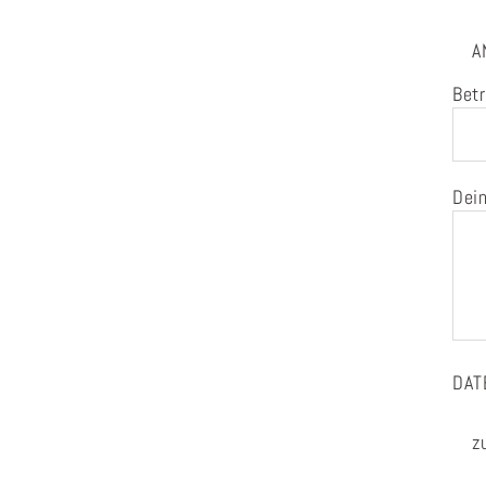
A
Betr
Dein
DAT
z