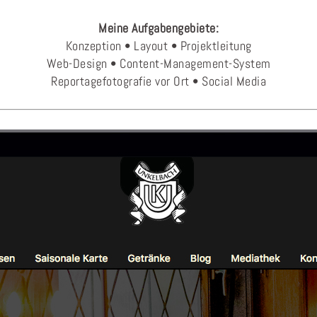
Meine Aufgabengebiete:
Konzeption • Layout • Projektleitung
Web-Design • Content-Management-System
Reportagefotografie vor Ort • Social Media