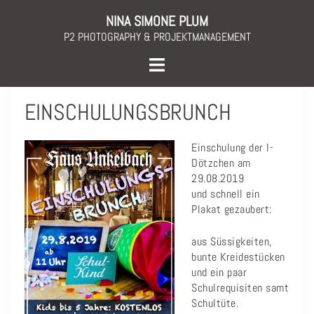
Skip
NINA SIMONE PLUM
to
P2 PHOTOGRAPHY & PROJEKTMANAGEMENT
content
Toggle
menu
EINSCHULUNGSBRUNCH
Einschulung der I-
Dötzchen am
29.08.2019
und schnell ein
Plakat gezaubert:
aus Süssigkeiten,
bunte Kreidestücken
und ein paar
Schulrequisiten samt
Schultüte.