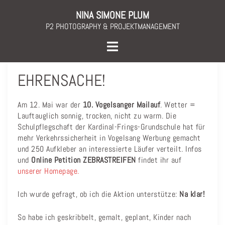
Skip
NINA SIMONE PLUM
to
P2 PHOTOGRAPHY & PROJEKTMANAGEMENT
content
Toggle
menu
EHRENSACHE!
Am 12. Mai war der
10. Vogelsanger Mailauf
. Wetter =
Lauftauglich sonnig, trocken, nicht zu warm. Die
Schulpflegschaft der Kardinal-Frings-Grundschule hat für
mehr Verkehrssicherheit in Vogelsang Werbung gemacht
und 250 Aufkleber an interessierte Läufer verteilt. Infos
und
Online Petition ZEBRASTREIFEN
findet ihr auf
unserer Homepage.
Ich wurde gefragt, ob ich die Aktion unterstütze:
Na klar!
So habe ich geskribbelt, gemalt, geplant, Kinder nach